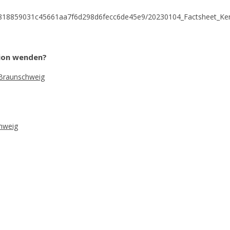
3a818859031c45661aa7f6d298d6fecc6de45e9/20230104_Factsheet_Ken
tion wenden?
 Braunschweig
chweig